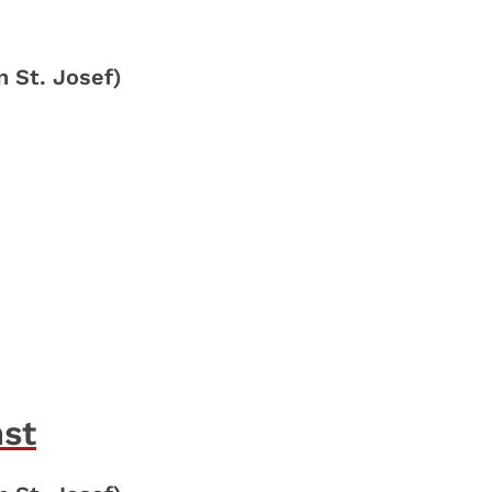
n St. Josef)
nst