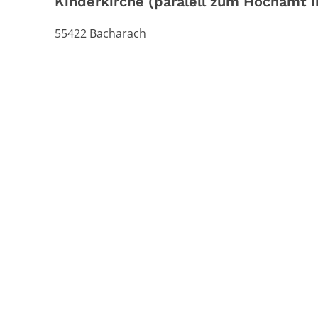
Kinderkirche (paralell zum Hochamt i
55422
Bacharach