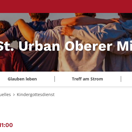
St. Urban Oberer Mi
Glauben leben
Treff am Strom
uelles
Kindergottesdienst
:
11:00