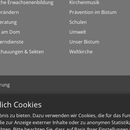
sche Erwachsenenbildung
Kirchenmusik
erändern
Prävention im Bistum
eratung
Schulen
 am Dom
Umwelt
Lerndienste
Unser Bistum
chauungen & Sekten
Weltkirche
ärung
lich Cookies
nis zu bieten. Dazu verwenden wir Cookies, die für das Fu
e zur Anzeige externer Inhalte oder zu anonymen Statisti
ten. Bitte beachten Sie, dass auf Basis Ihrer Einstellungen