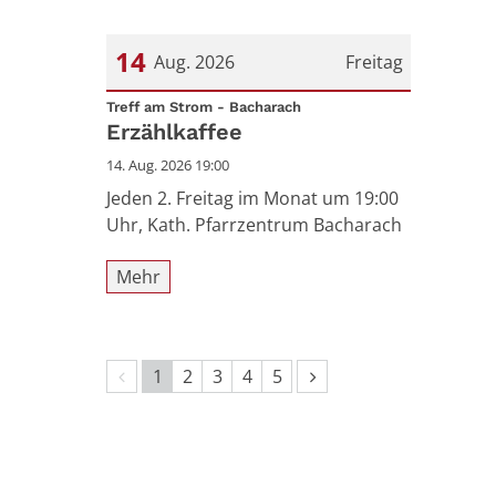
14
Aug. 2026
Freitag
:
Datum: 14. August 2026
Treff am Strom - Bacharach
Erzählkaffee
14. Aug. 2026 19:00
Jeden 2. Freitag im Monat um 19:00
Uhr, Kath. Pfarrzentrum Bacharach
Mehr
Vorherige Seite
Nächste Seite
1
2
3
4
5