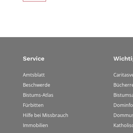
Service
Wichti
Amtsblatt
Caritasv
Beschwerde
Bücherre
Bistums-Atlas
Bistumsa
Fürbitten
Dominfo
Hilfe bei Missbrauch
Dommus
Immobilien
Katholis