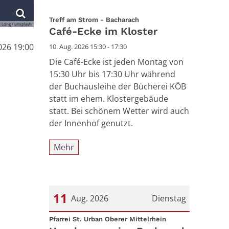
:
Treff am Strom - Bacharach
 Long / unsplash
Café-Ecke im Kloster
026 19:00
10. Aug. 2026 15:30 - 17:30
Die Café-Ecke ist jeden Montag von
15:30 Uhr bis 17:30 Uhr während
der Buchausleihe der Bücherei KÖB
statt im ehem. Klostergebäude
statt. Bei schönem Wetter wird auch
der Innenhof genutzt.
Mehr
11
Aug. 2026
Dienstag
:
Datum: 11. August 2026
Pfarrei St. Urban Oberer Mittelrhein