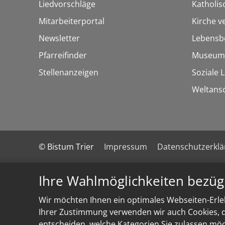
Liedvorschläge
Katholi
Mitarbeiterportal
Kirche v
Newsletter
Lebensb
Pfarreifinder
Museum
Stellenanzeigen
Soziale 
Weltans
© Bistum Trier
Impressum
Datenschutzerkl
Ihre Wahlmöglichkeiten bezüg
Wir möchten Ihnen ein optimales Webseiten-Erleb
Ihrer Zustimmung verwenden wir auch Cookies, di
entscheiden, welche Kategorien Sie zulassen möch