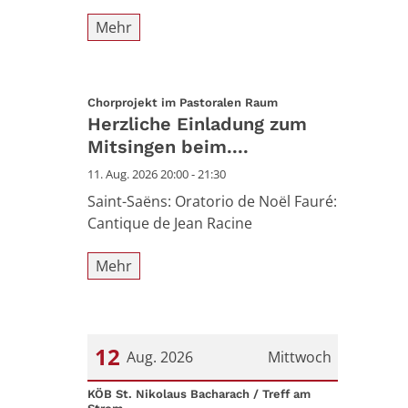
Mehr
:
Chorprojekt im Pastoralen Raum
Herzliche Einladung zum
Mitsingen beim....
11. Aug. 2026 20:00 - 21:30
Saint-Saëns: Oratorio de Noël Fauré:
Cantique de Jean Racine
Mehr
12
Aug. 2026
Mittwoch
Datum: 12. August 2026
KÖB St. Nikolaus Bacharach / Treff am
: