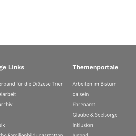
ge Links
Themenportale
erband für die Diözese Trier
Arbeiten im Bistum
iarbeit
da sein
rchiv
Ehrenamt
Glaube & Seelsorge
ik
Inklusion
che Familienbildungsstätten
Jugend