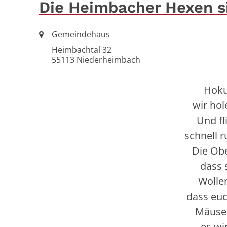
Die Heimbacher Hexen si
Ort:
Gemeindehaus
Heimbachtal 32
55113
Niederheimbach
Hoku
wir hol
Und fl
schnell 
Die Obe
dass 
Wollen
dass euc
Mäuses
es wi