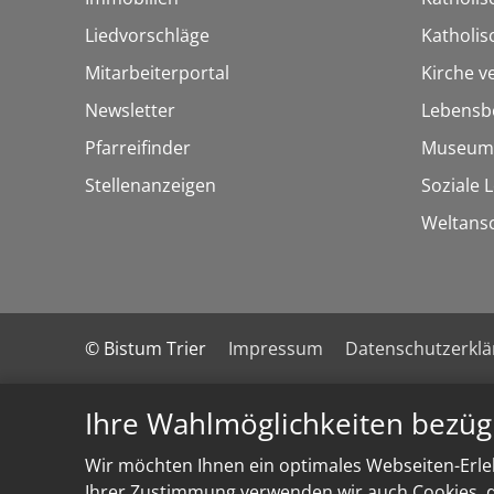
Liedvorschläge
Katholi
Mitarbeiterportal
Kirche v
Newsletter
Lebensb
Pfarreifinder
Museum
Stellenanzeigen
Soziale 
Weltans
© Bistum Trier
Impressum
Datenschutzerkl
Ihre Wahlmöglichkeiten bezüg
Wir möchten Ihnen ein optimales Webseiten-Erleb
Ihrer Zustimmung verwenden wir auch Cookies, di