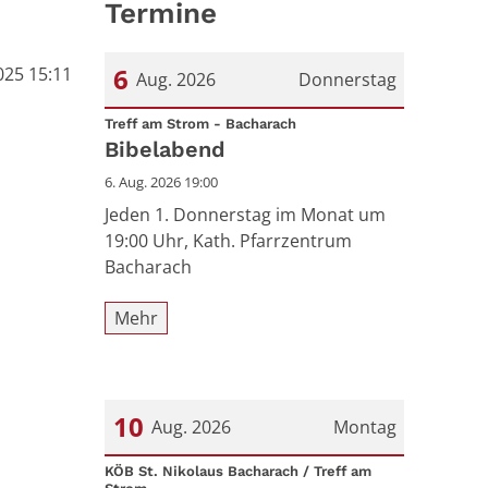
Termine
6
025 15:11
Aug. 2026
Donnerstag
:
Datum: 6. August 2026
Treff am Strom - Bacharach
Bibelabend
6. Aug. 2026 19:00
Jeden 1. Donnerstag im Monat um
19:00 Uhr, Kath. Pfarrzentrum
Bacharach
Mehr
10
Aug. 2026
Montag
Datum: 10. August 2026
KÖB St. Nikolaus Bacharach / Treff am
: