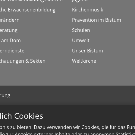
sche Erwachsenenbildung
Kirchenmusik
erändern
Prävention im Bistum
eratung
Schulen
 am Dom
Umwelt
Lerndienste
Unser Bistum
chauungen & Sekten
Weltkirche
ärung
lich Cookies
nis zu bieten. Dazu verwenden wir Cookies, die für das Fu
e zur Anzeige externer Inhalte oder zu anonymen Statisti