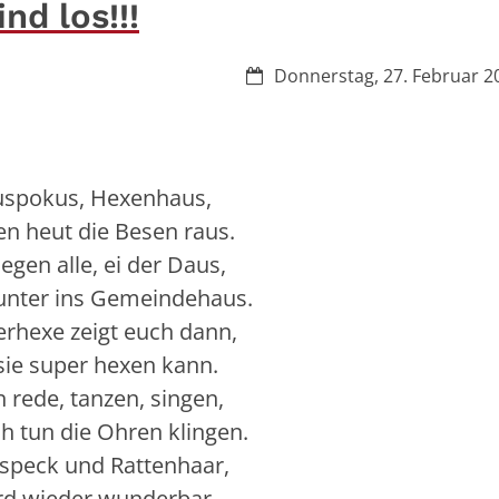
nd los!!!
Datum:
Donnerstag, 27. Februar 2
spokus, Hexenhaus,
en heut die Besen raus.
iegen alle, ei der Daus,
runter ins Gemeindehaus.
rhexe zeigt euch dann,
sie super hexen kann.
 rede, tanzen, singen,
h tun die Ohren klingen.
peck und Rattenhaar,
rd wieder wunderbar.