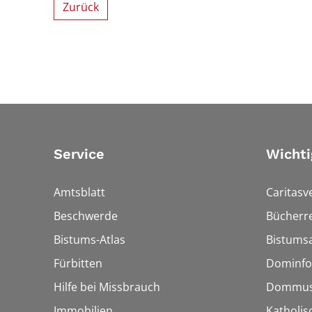
Zurück
Service
Wichti
Amtsblatt
Caritasv
Beschwerde
Bücherre
Bistums-Atlas
Bistumsa
Fürbitten
Dominfo
Hilfe bei Missbrauch
Dommus
Immobilien
Katholis