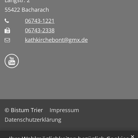
55422
Bacharach
06743-1221
06743-2338
kathkirchebont@gmx.de
Folge uns auf YouTube
© Bistum Trier
Impressum
Datenschutzerklärung
✕