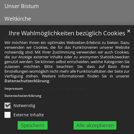
Unser Bistum
Weltkirche
✕
Ihre Wahlmöglichkeiten bezüglich Cookies
Pfarrei St. Urban Oberer Mittelrhein
Wir möchten Ihnen ein optimales Webseiten-Erlebnis zu bieten. Dazu
verwenden wir Cookies, die für das Funktionieren unserer Website
Langstr. 2
notwendig sind. Mit Ihrer Zustimmung verwenden wir auch Cookies,
die zur Anzeige externer Inhalte oder zu anonymen Statistikzwecken
55422
Bacharach
genutzt werden. Sie können selbst entscheiden, welche Kategorien Sie
zulassen möchten. Bitte beachten Sie, dass auf Basis Ihrer
06743-1221
Einstellungen womöglich nicht mehr alle Funktionalitäten der Seite zur
Verfügung stehen. Weitere Informationen finden Sie in unserer
06743-2338
Datenschutzerklärung
.
kathkirchebont@gmx.de
Impressum
Datenschutzerklärung
Folge uns auf YouTube
Notwendig
Externe Inhalte
Speichern
Alle akzeptieren