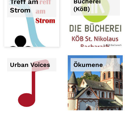
Treff am
Bücherei
(KöB)
Strom
© KÖB Bacharach
Urban Voices
Ökumene
© Christian Binz