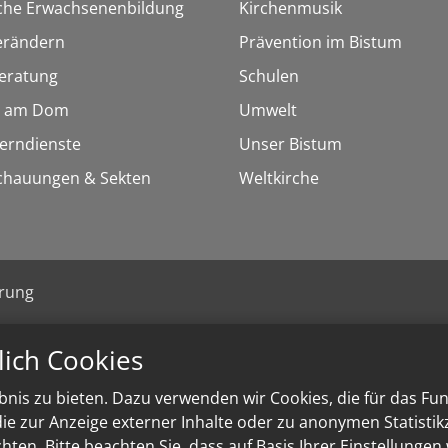
sche Erwachsenenbildung
Kirchenmusik
erändern
Prävention im Bistum
eratung
Schulen
 am Dom
Umwelt
Lerndienste
Unser Bistum
chauungen & Sekten
Weltkirche
ärung
lich Cookies
nis zu bieten. Dazu verwenden wir Cookies, die für das Fu
e zur Anzeige externer Inhalte oder zu anonymen Statisti
ten. Bitte beachten Sie, dass auf Basis Ihrer Einstellungen