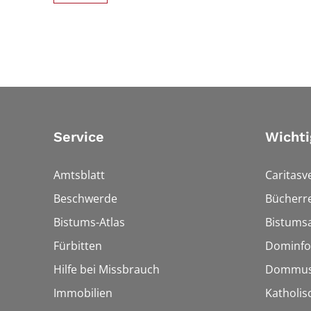
Service
Wichti
Amtsblatt
Caritasv
Beschwerde
Bücherre
Bistums-Atlas
Bistumsa
Fürbitten
Dominfo
Hilfe bei Missbrauch
Dommus
Immobilien
Katholis