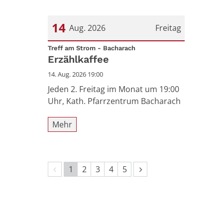
14
Aug. 2026
Freitag
:
Datum: 14. August 2026
Treff am Strom - Bacharach
Erzählkaffee
14. Aug. 2026 19:00
Jeden 2. Freitag im Monat um 19:00
Uhr, Kath. Pfarrzentrum Bacharach
Mehr
Vorherige Seite
Nächste Seite
1
2
3
4
5