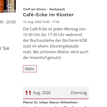
:
Treff am Strom - Bacharach
© unsplash
Café-Ecke im Kloster
00 - 20:00
10. Aug. 2026 15:30 - 17:30
Die Café-Ecke ist jeden Montag von
15:30 Uhr bis 17:30 Uhr während
der Buchausleihe der Bücherei KÖB
statt im ehem. Klostergebäude
r Sie
statt. Bei schönem Wetter wird auch
der Innenhof genutzt.
Mehr
11
Aug. 2026
Dienstag
:
Datum: 11. August 2026
Pfarrei St. Urban Oberer Mittelrhein