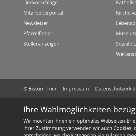
Liedvorschläge
Katholi
Mitarbeiterportal
Kirche v
Newsletter
Lebensb
Pfarreifinder
Museum
Stellenanzeigen
Soziale 
Weltans
© Bistum Trier
Impressum
Datenschutzerkl
Ihre Wahlmöglichkeiten bezüg
Wir möchten Ihnen ein optimales Webseiten-Erleb
Ihrer Zustimmung verwenden wir auch Cookies, di
entscheiden, welche Kategorien Sie zulassen möch