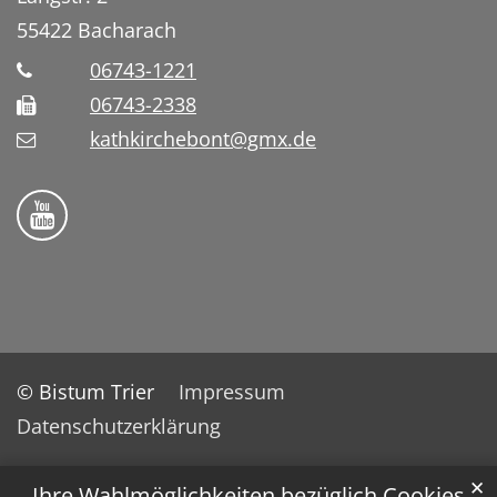
55422
Bacharach
06743-1221
06743-2338
kathkirchebont@gmx.de
Folge uns auf YouTube
© Bistum Trier
Impressum
Datenschutzerklärung
✕
Ihre Wahlmöglichkeiten bezüglich Cookies