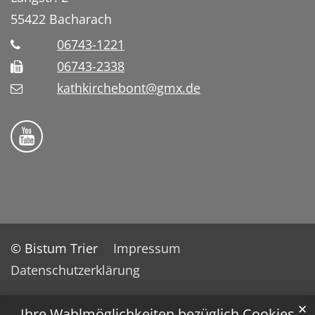
55422
Bacharach
06743-1221
06743-2338
kathkirchebont@gmx.de
Folge uns auf YouTube
© Bistum Trier
Impressum
Datenschutzerklärung
✕
Ihre Wahlmöglichkeiten bezüglich Cookies