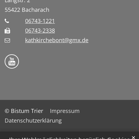
55422
Bacharach
06743-1221
06743-2338
kathkirchebont@gmx.de
Folge uns auf YouTube
© Bistum Trier
Impressum
Datenschutzerklärung
✕