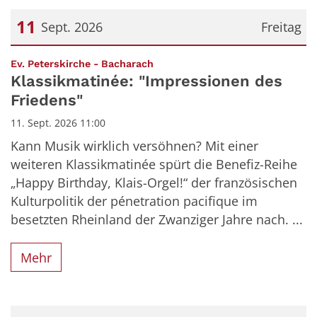
11
Sept. 2026
Freitag
Datum: 11. September 2026
:
Ev. Peterskirche - Bacharach
Klassikmatinée: "Impressionen des
Friedens"
11. Sept. 2026 11:00
Kann Musik wirklich versöhnen? Mit einer
weiteren Klassikmatinée spürt die Benefiz-Reihe
„Happy Birthday, Klais-Orgel!“ der französischen
Kulturpolitik der pénetration pacifique im
besetzten Rheinland der Zwanziger Jahre nach. ...
Mehr