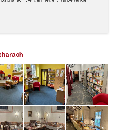
B Bacharach werden neue Mitarbeitende
charach