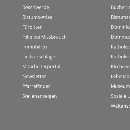
Beschwerde
Bücherre
Bistums-Atlas
Bistumsa
Fürbitten
Dominfo
Hilfe bei Missbrauch
Dommus
Immobilien
Katholis
Liedvorschläge
Katholi
Mitarbeiterportal
Kirche v
Newsletter
Lebensb
Pfarreifinder
Museum
Stellenanzeigen
Soziale 
Weltans