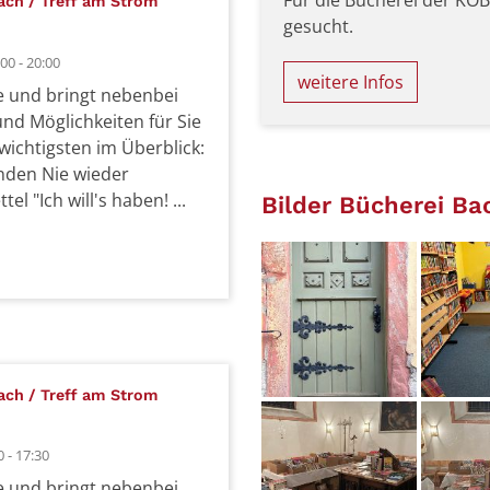
Für die Bücherei der KÖ
:
ach / Treff am Strom
gesucht.
00 - 20:00
weitere Infos
ne und bringt nebenbei
und Möglichkeiten für Sie
 wichtigsten im Überblick:
inden Nie wieder
el "Ich will's haben! ...
Bilder Bücherei Ba
:
ach / Treff am Strom
 - 17:30
ne und bringt nebenbei