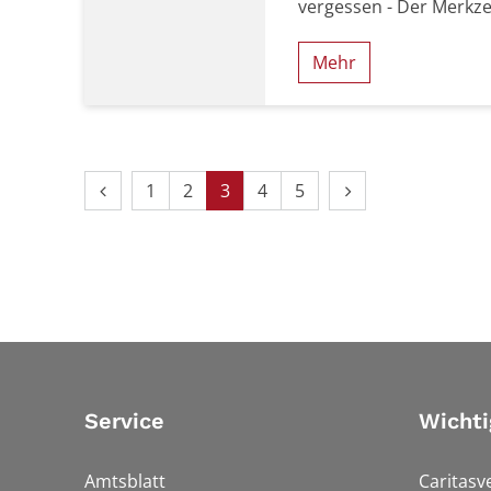
vergessen - Der Merkzett
Mehr
Datum: 2. September 2026
Vorherige Seite
Nächste Seite
1
2
3
4
5
Service
Wichti
Amtsblatt
Caritasv