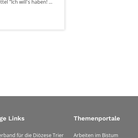
el "Ich will's haben! ...
ge Links
Themenportale
erband für die Diözese Trier
Arbeiten im Bistum