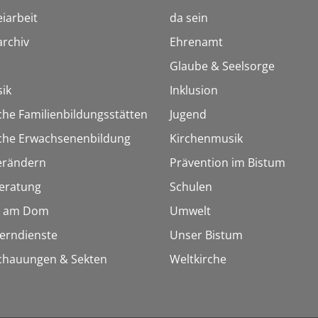
iarbeit
da sein
rchiv
Ehrenamt
Glaube & Seelsorge
ik
Inklusion
che Familienbildungsstätten
Jugend
sche Erwachsenenbildung
Kirchenmusik
erändern
Prävention im Bistum
eratung
Schulen
 am Dom
Umwelt
Lerndienste
Unser Bistum
chauungen & Sekten
Weltkirche