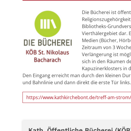
Die Bücherei ist öffen
Religionszugehörgkeit) 
Bibliotheks-Grundver
Vierthälergebiet dar.
Medien (Bücher, Hörbüc
Zeitraum von 3 Woche
Verlängerung ist mögl
sich in den Räumen d
Kapuzinerklosters in d
Den Eingang erreicht man durch den kleinen Du
und Bahnlinie und dann direkt die erste Tür links.
https://www.kathkirchebont.de/treff-am-strom
Kath. Öffentliche Bücherei (KÖB)