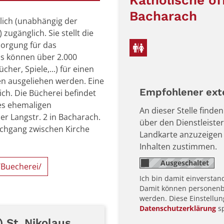
Katholische öf
Bacharach
tlich (unabhängig der
zugänglich. Sie stellt die
sorgung für das
 Es können über 2.000
her, Spiele,...) für einen
n ausgeliehen werden. Eine
Empfohlener exte
ich. Die Bücherei befindet
es ehemaligen
An dieser Stelle find
er Langstr. 2 in Bacharach.
über den Dienstleister
rchgang zwischen Kirche
Landkarte anzuzeigen
Inhalten zustimmen.
/Buecherei/
Ich bin damit einverstan
Damit können personenbe
werden. Diese Einstellun
Datenschutzerklärung
sp
 St. Nikolaus