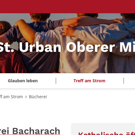
St. Urban Oberer Mi
Glauben leben
Treff am Strom
ff am Strom
Bücherei
rei Bacharach