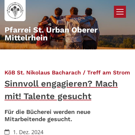
Zum Inhalt springen
Pfarrei St. Urban Oberer
Mittelrhein
:
KöB St. Nikolaus Bacharach / Treff am Strom
Sinnvoll engagieren? Mach
mit! Talente gesucht
Für die Bücherei werden neue
Mitarbeitende gesucht.
Datum:
1. Dez. 2024