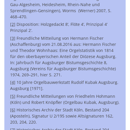
Gau-Algesheim, Heidesheim, Rhein-Nahe und
Sprendlingen-Gensingen), Worms (Werner) 2007, S.
468–470.
[2]
Disposition: Holzgedackt 8‘, Flöte 4‘, Prinzipal 4‘
Prinzipal 2‘.
[3]
Freundliche Mitteilung von Hermann Fischer
(Aschaffenburg) vom 21.08.2016 aus: Hermann Fischer
und Theodor Wohnhaas: Eine Orgelstatistik von 1814
für den oberbayerischen Anteil der Diözese Augsburg.
In: Jahrbuch für Augsburger Bistumsgeschichte 8,
Augsburg (Vereins für Augsburger Bistumsgeschichte)
1974, 269–291, hier S. 271.
[4]
10 Jahre Orgelbauwerkstatt Rudolf Kubak Augsburg.
Augsburg [1971].
[5]
Freundliche Mitteilungen von Friedhelm Hohmann
(Köln) und Robert Knöpfler (Orgelbau Kubak, Augsburg).
[6]
Historisches Archiv der Stadt Köln, Bestand 204
(Aposteln), Signatur U 2/195 sowie Altsignaturen 162,
203, 204, 220.
[7]
Historisches Archiv der Stadt Köln, Bestand 204