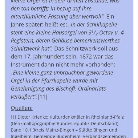
kleine Orgel ist in sehr armen Zustande, was
den ton betrifft; in bezug auf ihre
alterthümliche Fassung aber wertvoll“
. Ein
Jahre später: heißt es:
„in der Schulkapelle
1
steht eine kleine Hausorgel von 3
/
Octav u. 4
2
Registern, deren Gehäuse bemerkenswerthes
Schnitzwerk hat“
. Das Schnitzwerk soll aus
dem 17. Jahrhundert sein. 1872 war das
Instrument dann nicht mehr vorhanden:
„Eine kleine ganz unbrauchbar gewordene
Orgel in der Pfarrkapelle wurde mit
Genehmigung des Bischöfl. Ordinariats
veräußert“
.
[11]
Quellen:
[1]
Dieter Krienke: Kulturdenkmäler in Rheinland-Pfalz
(Denkmaltopographie Bundesrepublik Deutschland),
Band 18.1 (Kreis Mainz-Bingen – Städte Bingen und
Ingelheim, Gemeinde Budenheim, Verbandsgemeinden