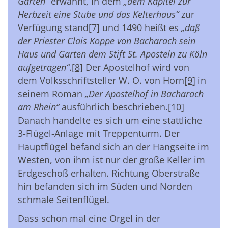
Garten“
erwähnt, in dem
„dem Kapitel zur
Herbzeit eine Stube und das Kelterhaus“
zur
Verfügung stand
[7]
und 1490 heißt es
„daß
der Priester Clais Koppe von Bacharach sein
Haus und Garten dem Stift St. Aposteln zu Köln
aufgetragen“
.
[8]
Der Apostelhof wird von
dem Volksschriftsteller W. O. von Horn
[9]
in
seinem Roman
„Der Apostelhof in Bacharach
am Rhein“
ausführlich beschrieben.
[10]
Danach handelte es sich um eine stattliche
3-Flügel-Anlage mit Treppenturm. Der
Hauptflügel befand sich an der Hangseite im
Westen, von ihm ist nur der große Keller im
Erdgeschoß erhalten. Richtung Oberstraße
hin befanden sich im Süden und Norden
schmale Seitenflügel.
Dass schon mal eine Orgel in der