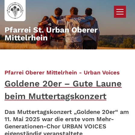
Zum Inhalt springen
Pfarrei St. Urban Oberer
Mittelrhein
:
Pfarrei Oberer Mittelrhein - Urban Voices
Goldene 20er – Gute Laune
beim Muttertagskonzert
Das Muttertagskonzert „Goldene 20er“ am
11. Mai 2025 war die erste vom Mehr-
Generationen-Chor URBAN VOICES
eigenständig veranstaltete