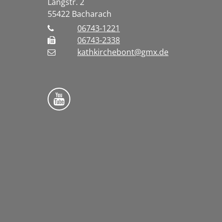
Langstr. 2
55422
Bacharach
06743-1221
06743-2338
kathkirchebont@gmx.de
Folge uns auf YouTube