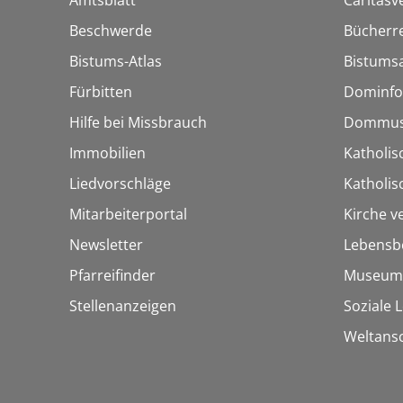
Amtsblatt
Caritasv
Beschwerde
Bücherre
Bistums-Atlas
Bistumsa
Fürbitten
Dominfo
Hilfe bei Missbrauch
Dommus
Immobilien
Katholis
Liedvorschläge
Katholi
Mitarbeiterportal
Kirche v
Newsletter
Lebensb
Pfarreifinder
Museum
Stellenanzeigen
Soziale 
Weltans