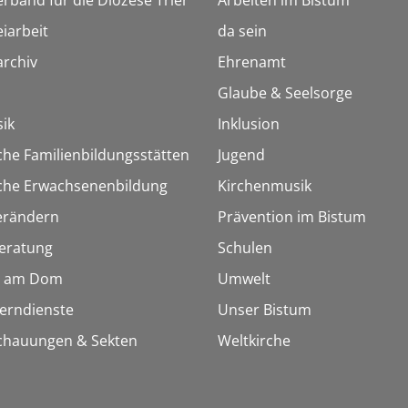
erband für die Diözese Trier
Arbeiten im Bistum
iarbeit
da sein
rchiv
Ehrenamt
Glaube & Seelsorge
ik
Inklusion
che Familienbildungsstätten
Jugend
sche Erwachsenenbildung
Kirchenmusik
erändern
Prävention im Bistum
eratung
Schulen
 am Dom
Umwelt
Lerndienste
Unser Bistum
chauungen & Sekten
Weltkirche