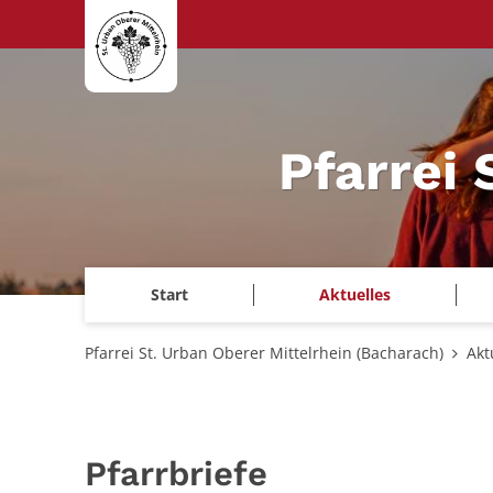
Zum Inhalt springen
Pfarrei 
Start
Aktuelles
Pfarrei St. Urban Oberer Mittelrhein (Bacharach)
Akt
Pfarrbriefe