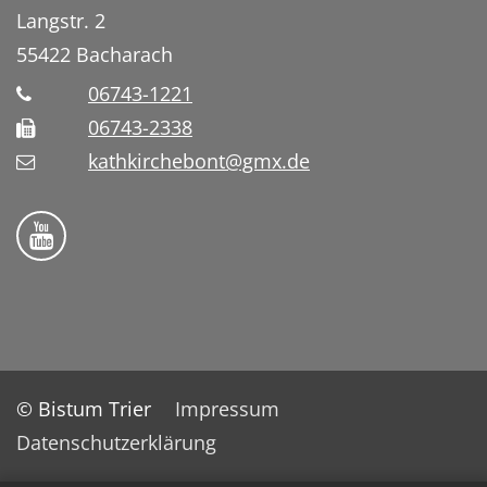
Langstr. 2
55422
Bacharach
06743-1221
06743-2338
kathkirchebont@gmx.de
Folge uns auf YouTube
© Bistum Trier
Impressum
Datenschutzerklärung