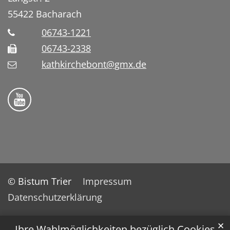
55422
Bacharach
06743-1221
06743-2338
kathkirchebont@gmx.de
Folge uns auf YouTube
© Bistum Trier
Impressum
Datenschutzerklärung
✕
Ihre Wahlmöglichkeiten bezüglich Cookies