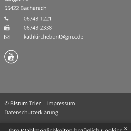
55422
Bacharach
06743-1221
06743-2338
kathkirchebont@gmx.de
Folge uns auf YouTube
© Bistum Trier
Impressum
Datenschutzerklärung
✕
Ihre Wahlmöglichkeiten bezüglich Cookies