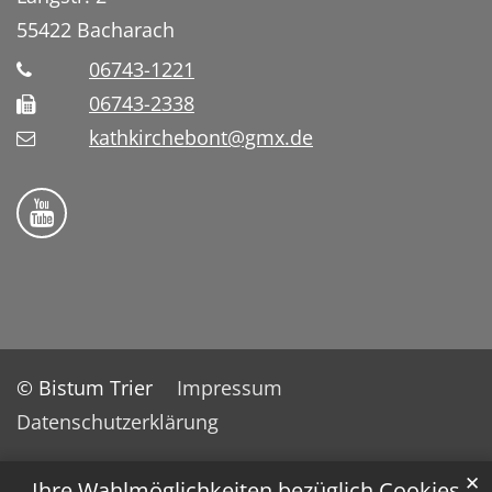
55422
Bacharach
06743-1221
06743-2338
kathkirchebont@gmx.de
Folge uns auf YouTube
© Bistum Trier
Impressum
Datenschutzerklärung
✕
Ihre Wahlmöglichkeiten bezüglich Cookies