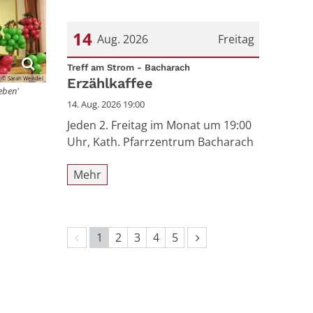
14
Aug. 2026
Freitag
:
Datum: 14. August 2026
Treff am Strom - Bacharach
© Sarah Wendel
Erzählkaffee
eben'
14. Aug. 2026 19:00
Jeden 2. Freitag im Monat um 19:00
Uhr, Kath. Pfarrzentrum Bacharach
Mehr
Vorherige Seite
Nächste Seite
1
2
3
4
5