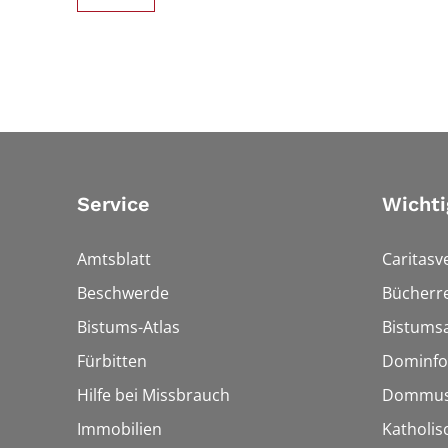
Service
Wichti
Amtsblatt
Caritasv
Beschwerde
Bücherre
Bistums-Atlas
Bistumsa
Fürbitten
Dominfo
Hilfe bei Missbrauch
Dommus
Immobilien
Katholis