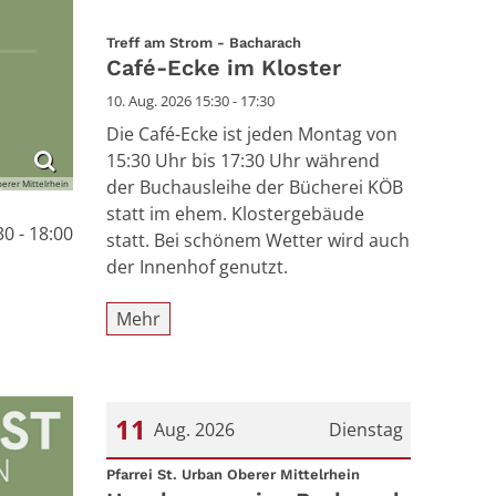
:
Treff am Strom - Bacharach
Café-Ecke im Kloster
10. Aug. 2026 15:30 - 17:30
Die Café-Ecke ist jeden Montag von
15:30 Uhr bis 17:30 Uhr während
der Buchausleihe der Bücherei KÖB
berer Mittelrhein
statt im ehem. Klostergebäude
30 - 18:00
statt. Bei schönem Wetter wird auch
der Innenhof genutzt.
Mehr
11
Aug. 2026
Dienstag
:
Datum: 11. August 2026
Pfarrei St. Urban Oberer Mittelrhein