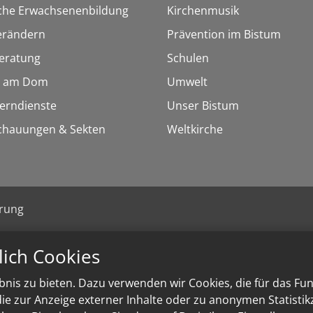
sche Erwachsenenbildung
Kirchenmusik
erändern
Prävention im Bistum
eratung
Schulen
 am Dom
Umwelt
Lerndienste
Unser Bistum
chauungen & Sekten
Weltkirche
ärung
lich Cookies
nis zu bieten. Dazu verwenden wir Cookies, die für das Fu
e zur Anzeige externer Inhalte oder zu anonymen Statisti