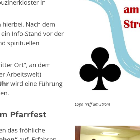
uzinerkloster in
h hierbei. Nach dem
ein Info-Stand vor der
nd spirituellen
itter Ort“, an dem
r Arbeitswelt)
Uhr
wird eine Führung
en.
Logo Treff am Strom
m Pfarrfest
n das fröhliche
Reben“
auf. Erfahren