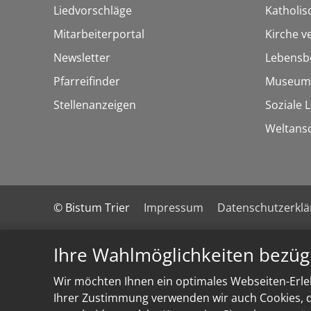
Liedvorschläge
Katholi
Mitarbeiterportal
Kirche v
Newsletter
Lebensb
Pfarreifinder
Museum
Stellenanzeigen
Soziale 
Weltans
© Bistum Trier
Impressum
Datenschutzerkl
Ihre Wahlmöglichkeiten bezüg
Wir möchten Ihnen ein optimales Webseiten-Erleb
Ihrer Zustimmung verwenden wir auch Cookies, di