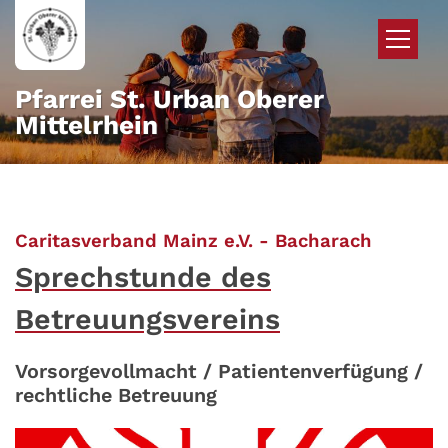
Zum Inhalt springen
Pfarrei St. Urban Oberer
Mittelrhein
:
Caritasverband Mainz e.V. - Bacharach
Sprechstunde des
Betreuungsvereins
Vorsorgevollmacht / Patientenverfügung /
rechtliche Betreuung