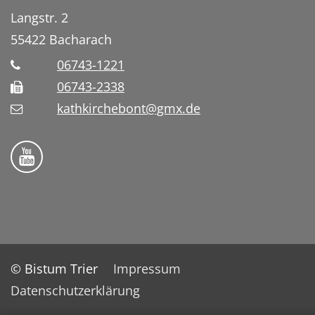
Langstr. 2
55422
Bacharach
06743-1221
06743-2338
kathkirchebont@gmx.de
Folge uns auf YouTube
© Bistum Trier
Impressum
Datenschutzerklärung