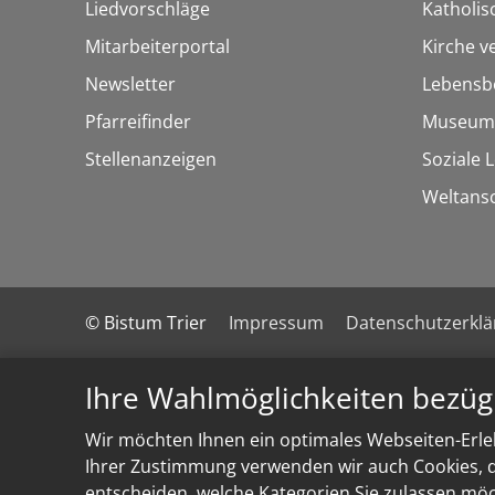
Liedvorschläge
Katholi
Mitarbeiterportal
Kirche v
Newsletter
Lebensb
Pfarreifinder
Museum
Stellenanzeigen
Soziale 
Weltans
© Bistum Trier
Impressum
Datenschutzerkl
Ihre Wahlmöglichkeiten bezüg
Wir möchten Ihnen ein optimales Webseiten-Erleb
Ihrer Zustimmung verwenden wir auch Cookies, di
entscheiden, welche Kategorien Sie zulassen möch