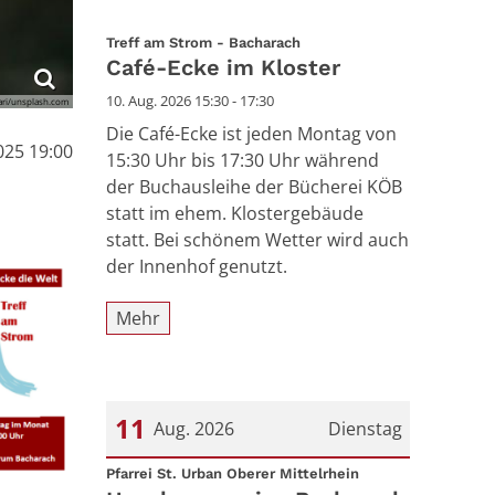
:
Treff am Strom - Bacharach
Café-Ecke im Kloster
10. Aug. 2026 15:30 - 17:30
ari/unsplash.com
Die Café-Ecke ist jeden Montag von
025 19:00
15:30 Uhr bis 17:30 Uhr während
der Buchausleihe der Bücherei KÖB
statt im ehem. Klostergebäude
statt. Bei schönem Wetter wird auch
der Innenhof genutzt.
Mehr
11
Aug. 2026
Dienstag
:
Datum: 11. August 2026
Pfarrei St. Urban Oberer Mittelrhein