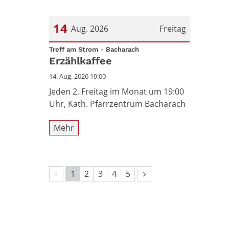
14
Aug. 2026
Freitag
:
Datum: 14. August 2026
Treff am Strom - Bacharach
Erzählkaffee
14. Aug. 2026 19:00
Jeden 2. Freitag im Monat um 19:00
Uhr, Kath. Pfarrzentrum Bacharach
Mehr
Vorherige Seite
Nächste Seite
1
2
3
4
5