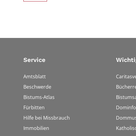
Service
Wichti
Amtsblatt
Caritasv
Beschwerde
Bücherre
Bistums-Atlas
Bistumsa
Fürbitten
Dominfo
Hilfe bei Missbrauch
Dommus
Immobilien
Katholis