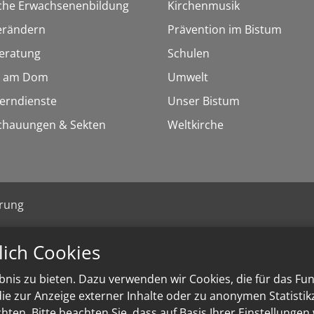
sche Erwachsenenbildung
Kirchenmusik
erändern
Prävention im Bistum
eratung
Schulen
 am Dom
Umwelt
Lerndienste
Unser Bistum
chauungen & Sekten
Weltkirche
ärung
lich Cookies
nis zu bieten. Dazu verwenden wir Cookies, die für das Fu
e zur Anzeige externer Inhalte oder zu anonymen Statisti
ten. Bitte beachten Sie, dass auf Basis Ihrer Einstellungen