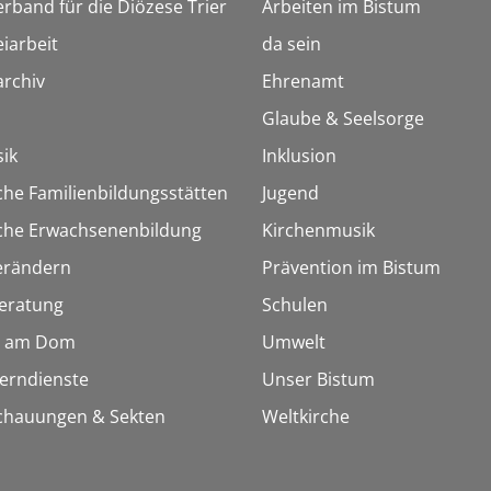
erband für die Diözese Trier
Arbeiten im Bistum
iarbeit
da sein
rchiv
Ehrenamt
Glaube & Seelsorge
ik
Inklusion
che Familienbildungsstätten
Jugend
sche Erwachsenenbildung
Kirchenmusik
erändern
Prävention im Bistum
eratung
Schulen
 am Dom
Umwelt
Lerndienste
Unser Bistum
chauungen & Sekten
Weltkirche