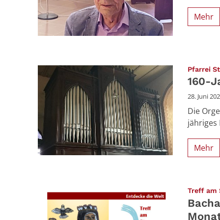
Mehr
Pfarrei S
160-J
28. Juni 20
Die Orge
jähriges
Mehr
Treff am
Bacha
Mona