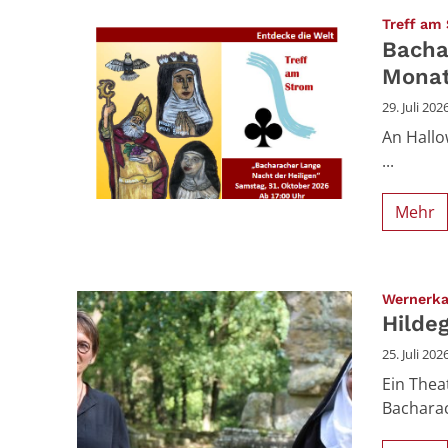
Treff am
Bacha
Mona
29. Juli 202
An Hallo
...
Mehr
Wernerka
Hilde
25. Juli 202
Ein Thea
Bachara