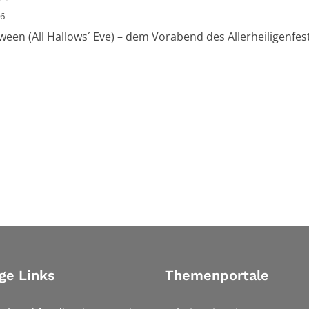
26
ween (All Hallows´ Eve) – dem Vorabend des Allerheiligenfest
ge Links
Themenportale