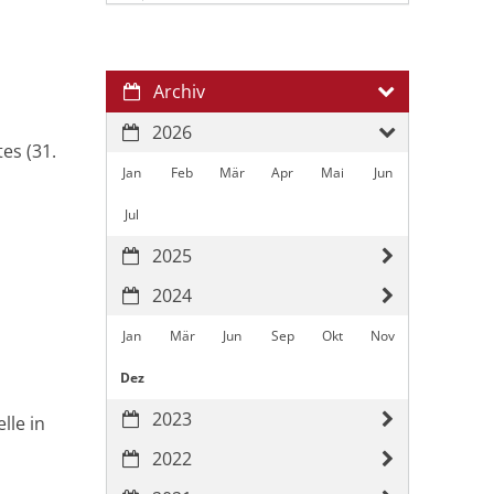
3
Archiv
2026
es (31.
Jan
Feb
Mär
Apr
Mai
Jun
Jul
2025
2024
Jan
Mär
Jun
Sep
Okt
Nov
Dez
2023
lle in
2022