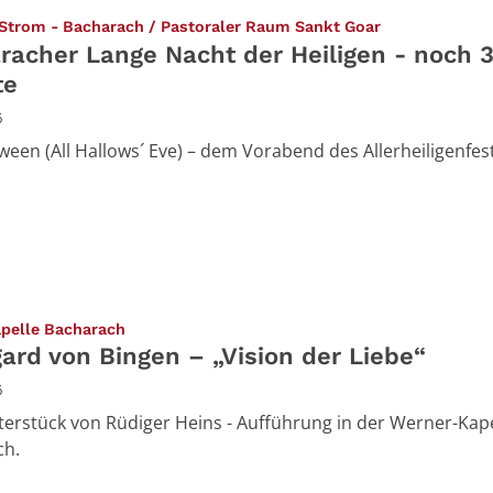
:
 Strom - Bacharach / Pastoraler Raum Sankt Goar
racher Lange Nacht der Heiligen - noch 
te
6
ween (All Hallows´ Eve) – dem Vorabend des Allerheiligenfest
:
pelle Bacharach
gard von Bingen – „Vision der Liebe“
6
terstück von Rüdiger Heins - Aufführung in der Werner-Kape
ch.