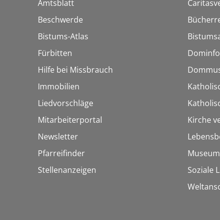
Amtsblatt
Caritasv
Beschwerde
Bücherre
Bistums-Atlas
Bistumsa
Fürbitten
Dominfo
Hilfe bei Missbrauch
Dommus
Immobilien
Katholis
Liedvorschläge
Katholi
Mitarbeiterportal
Kirche v
Newsletter
Lebensb
Pfarreifinder
Museum
Stellenanzeigen
Soziale 
Weltans