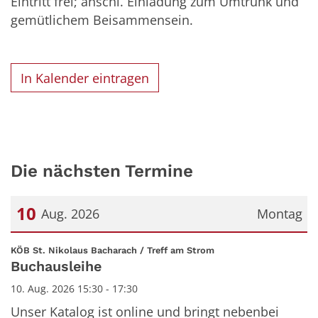
Eintritt frei; anschl. Einladung zum Umtrunk und
gemütlichem Beisammensein.
In Kalender eintragen
Die nächsten Termine
10
Aug. 2026
Montag
Datum: 10. August 2026
:
KÖB St. Nikolaus Bacharach / Treff am Strom
Buchausleihe
10. Aug. 2026 15:30 - 17:30
Unser Katalog ist online und bringt nebenbei